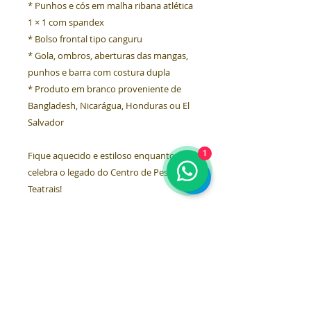
* Punhos e cós em malha ribana atlética 
1 × 1 com spandex  
* Bolso frontal tipo canguru  
* Gola, ombros, aberturas das mangas, 
punhos e barra com costura dupla  
* Produto em branco proveniente de 
Bangladesh, Nicarágua, Honduras ou El 
Salvador  
1
Fique aquecido e estiloso enquanto 
celebra o legado do Centro de Pesquisas 
Teatrais!
Este produto é feito especialmente para 
você assim que você faz um pedido, por 
isso leva um pouco mais de tempo para 
entregá-lo. Produzir produtos sob 
demanda, em vez de em grande 
quantidade, ajuda a reduzir a 