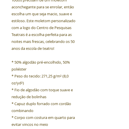
Todos precisam de um moletom 
aconchegante para se enrolar, então 
escolha um que seja macio, suave e 
estiloso. Este moletom personalizado 
com a logo do Centro de Pesquisas 
Teatrais é a escolha perfeita para as 
noites mais frescas, celebrando os 50 
anos da escola de teatro!
* 50% algodão pré-encolhido, 50% 
poliéster  
* Peso do tecido: 271,25 g/m² (8,0 
oz/yd²)  
* Fio de algodão com toque suave e 
redução de bolinhas  
* Capuz duplo forrado com cordão 
combinando  
* Corpo com costura em quarto para 
evitar vincos no meio  