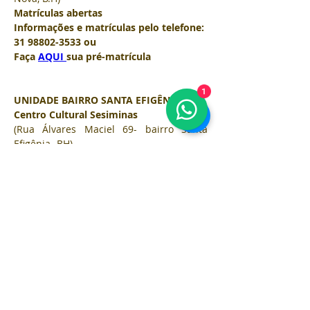
Matrículas abertas 
Informações e matrículas pelo telefone: 
31 98802-3533 ou
Faça 
AQUI 
sua pré-matrícula
1
UNIDADE BAIRRO SANTA EFIGÊNIA 
Centro Cultural Sesiminas 
(Rua Álvares Maciel 69- bairro Santa 
Efigênia- BH)
Turma- Sábado de 9h às 12h 
Valor semestral: 5xR$300,00
Pré-matrículas
AQUI
turma- Sábado de 13:30-16:30h
Valor semestral: 5xR$300,00
Pré-matrículas
AQUI
turma- Sextas-feiras 14-17h