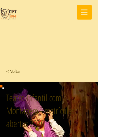
< Voltar
Teatro Infantil com
Montagem - matrículas
abertas 2026